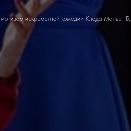
 мотивам искромётной комедии Клода Манье "Бл